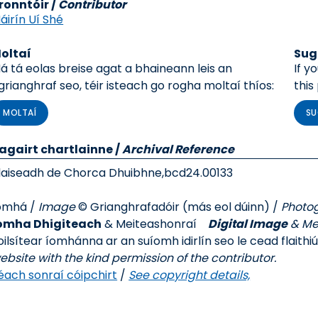
ronntóir /
Contributor
áirín Uí Shé
oltaí
Sug
á tá eolas breise agat a bhaineann leis an
If y
grianghraf seo, téir isteach go rogha moltaí thíos:
this
MOLTAÍ
SU
agairt chartlainne
/
Archival Reference
laiseadh de Chorca Dhuibhne,
bcd24.00133
omhá /
Image
© Grianghrafadóir (más eol dúinn) /
Photo
omha Dhigiteach
& Meiteashonraí
Digital Image
& Me
oilsítear íomhánna ar an suíomh idirlín seo le cead flaithi
ebsite with the kind permission of the contributor.
éach sonraí cóipchirt
/
See copyright details,