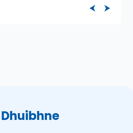
⮜
⮞
 Dhuibhne