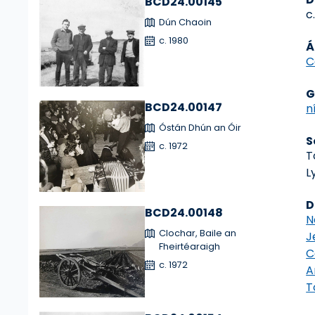
BCD24.00145
c
Dún Chaoin
c. 1980
Á
C
G
BCD24.00147
n
Óstán Dhún an Óir
S
c. 1972
T
L
D
BCD24.00148
N
Clochar, Baile an
J
Fheirtéaraigh
C
c. 1972
A
T