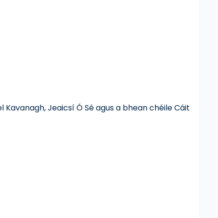
iel Kavanagh, Jeaicsí Ó Sé agus a bhean chéile Cáit