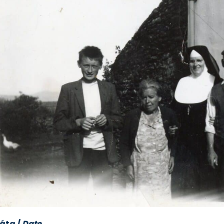
áta
/
Date