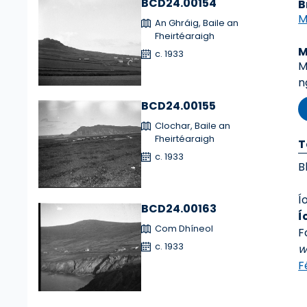
BCD24.00154
B
M
An Ghráig, Baile an
Fheirtéaraigh
M
c. 1933
M
n
BCD24.00155
Clochar, Baile an
Fheirtéaraigh
T
c. 1933
B
Í
BCD24.00163
Í
Com Dhíneol
F
c. 1933
w
F