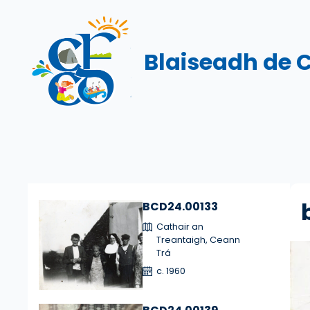
Skip
to
content
Blaiseadh de 
BCD24.00133
Cathair an
Treantaigh, Ceann
Trá
c. 1960