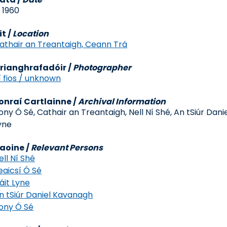
. 1960
it
/
Location
athair an Treantaigh, Ceann Trá
rianghrafadóir
/
Photographer
í fios / unknown
onraí Cartlainne
/
Archival Information
ony Ó Sé, Cathair an Treantaigh, Nell Ní Shé, An tSiúr Dan
yne
aoine /
Relevant Persons
ell Ní Shé
eaicsí Ó Sé
áit Lyne
n tSiúr Daniel Kavanagh
ony Ó Sé