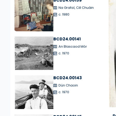
BCD24.00139
Na Grafaí, Cill Chuáin
c. 1980
BCD24.00141
An Blascaod Mór
c. 1970
BCD24.00143
Dún Chaoin
c. 1970
D