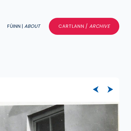
FÚINN |
ABOUT
CARTLANN /
ARCHIVE
⮜
⮞