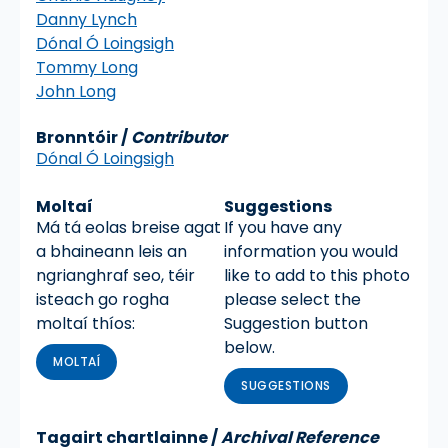
Danny Lynch
Dónal Ó Loingsigh
Tommy Long
John Long
Bronntóir /
Contributor
Dónal Ó Loingsigh
Moltaí
Suggestions
Má tá eolas breise agat
If you have any
a bhaineann leis an
information you would
ngrianghraf seo, téir
like to add to this photo
isteach go rogha
please select the
moltaí thíos:
Suggestion button
below.
MOLTAÍ
SUGGESTIONS
Tagairt chartlainne
/
Archival Reference