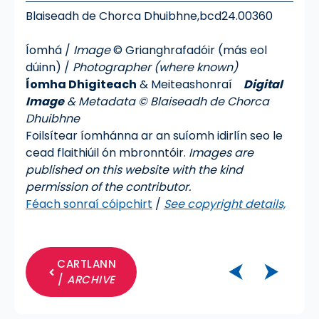
Blaiseadh de Chorca Dhuibhne,
bcd24.00360
Íomhá /
Image
© Grianghrafadóir (más eol
dúinn) /
Photographer (where known)
Íomha Dhigiteach
& Meiteashonraí
Digital
Image
& Metadata © Blaiseadh de Chorca
Dhuibhne
Foilsítear íomhánna ar an suíomh idirlín seo le
cead flaithiúil ón mbronntóir.
Images are
published on this website with the kind
permission of the contributor.
Féach sonraí cóipchirt
/
See copyright details,
CARTLANN
⮜
⮞
/
ARCHIVE