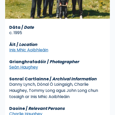
Dáta
/
Date
c. 1995
Áit
/
Location
Inis Mhic Aoibhleáin
Grianghrafadóir
/
Photographer
Seán Haughey
Sonraí Cartlainne
/
Archival Information
Danny Lynch, Dónal Ó Loingsigh, Charlie
Haughey, Tommy Long agus John Long chun
tosaigh ar Inis Mhic Aoibhleáin
Daoine /
Relevant Persons
Charlie Haughey