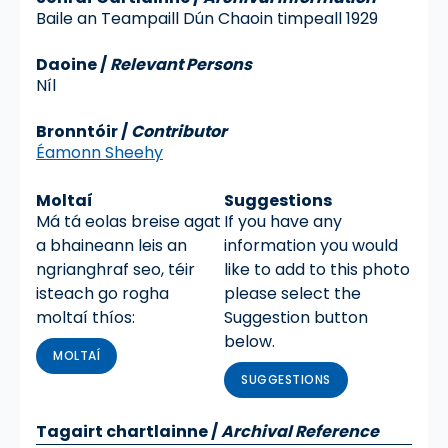
Baile an Teampaill Dún Chaoin timpeall 1929
Daoine /
Relevant Persons
Níl
Bronntóir /
Contributor
Éamonn Sheehy
Moltaí
Suggestions
Má tá eolas breise agat
If you have any
a bhaineann leis an
information you would
ngrianghraf seo, téir
like to add to this photo
isteach go rogha
please select the
moltaí thíos:
Suggestion button
below.
MOLTAÍ
SUGGESTIONS
Tagairt chartlainne
/
Archival Reference