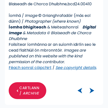
Blaiseadh de Chorca Dhuibhne,
bcd24.00410
Íomhá /
Image
© Grianghrafadóir (más eol
dúinn) /
Photographer (where known)
Íomha Dhigiteach
& Meiteashonraí
Digital
Image
& Metadata © Blaiseadh de Chorca
Dhuibhne
Foilsítear íomhánna ar an suíomh idirlín seo le
cead flaithiúil ón mbronntóir.
Images are
published on this website with the kind
permission of the contributor.
Féach sonraí cóipchirt
/
See copyright details,
CARTLANN
⮜
⮞
/
ARCHIVE