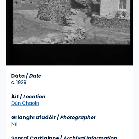
Dáta
/
Date
c. 1929
Áit
/
Location
Dún Chaoin
Grianghrafadóir
/
Photographer
Níl
Sonraí Cartlainne
/
Archival Information