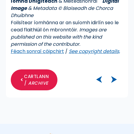
Íomha Dhigiteach
& Meiteashonraí
Digital
Image
& Metadata © Blaiseadh de Chorca
Dhuibhne
Foilsítear íomhánna ar an suíomh idirlín seo le
cead flaithiúil ón mbronntóir.
Images are
published on this website with the kind
permission of the contributor.
Féach sonraí cóipchirt
/
See copyright details,
CARTLANN
⮜
⮞
/
ARCHIVE