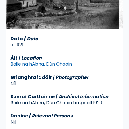
Dáta
/
Date
c. 1929
Áit
/
Location
Baile na hAbha, Dún Chaoin
Grianghrafadóir
/
Photographer
Níl
Sonraí Cartlainne
/
Archival Information
Baile na hAbha, Dún Chaoin timpeall 1929
Daoine /
Relevant Persons
Níl