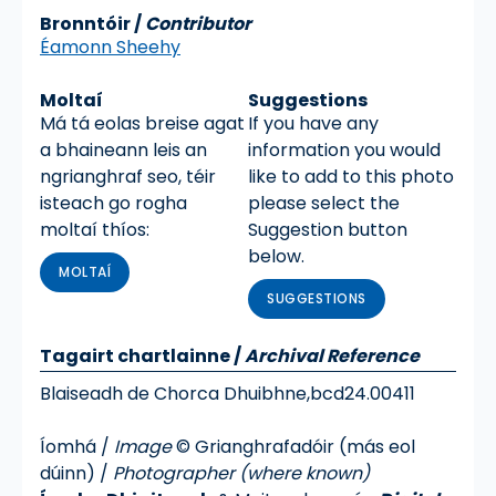
Bronntóir /
Contributor
Éamonn Sheehy
Moltaí
Suggestions
Má tá eolas breise agat
If you have any
a bhaineann leis an
information you would
ngrianghraf seo, téir
like to add to this photo
isteach go rogha
please select the
moltaí thíos:
Suggestion button
below.
MOLTAÍ
SUGGESTIONS
Tagairt chartlainne
/
Archival Reference
Blaiseadh de Chorca Dhuibhne,
bcd24.00411
Íomhá /
Image
© Grianghrafadóir (más eol
dúinn) /
Photographer (where known)