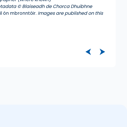
tadata © Blaiseadh de Chorca Dhuibhne
úil ón mbronntóir.
Images are published on this
⮜
⮞