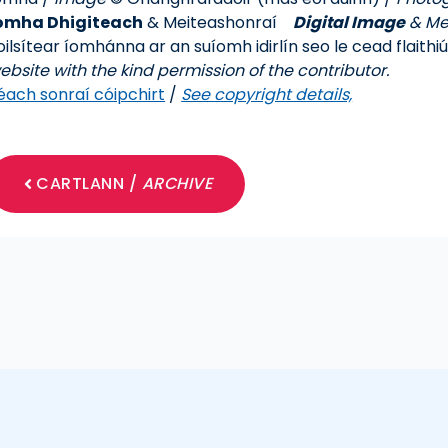
omha Dhigiteach
& Meiteashonraí
Digital Image
& Me
oilsítear íomhánna ar an suíomh idirlín seo le cead flaithi
ebsite with the kind permission of the contributor.
éach sonraí cóipchirt
/
See copyright details,
CARTLANN /
ARCHIVE