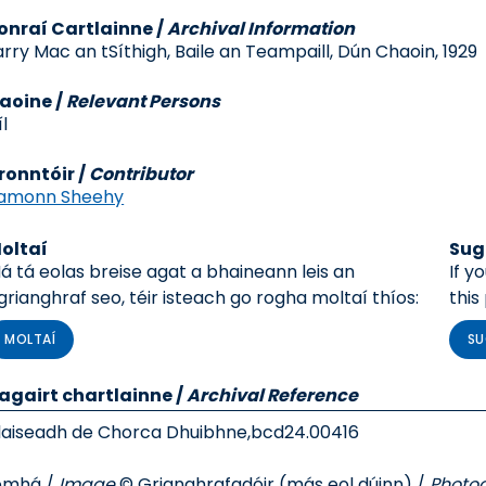
onraí Cartlainne
/
Archival Information
arry Mac an tSíthigh, Baile an Teampaill, Dún Chaoin, 1929
aoine /
Relevant Persons
íl
ronntóir /
Contributor
amonn Sheehy
oltaí
Sug
á tá eolas breise agat a bhaineann leis an
If y
grianghraf seo, téir isteach go rogha moltaí thíos:
this
MOLTAÍ
SU
agairt chartlainne
/
Archival Reference
laiseadh de Chorca Dhuibhne,
bcd24.00416
omhá /
Image
© Grianghrafadóir (más eol dúinn) /
Photo