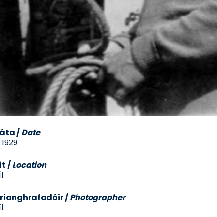
áta
/
Date
. 1929
it
/
Location
íl
rianghrafadóir
/
Photographer
íl