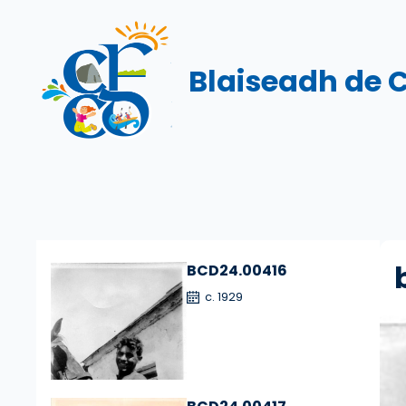
Skip
to
content
Blaiseadh de 
BCD24.00416
c. 1929