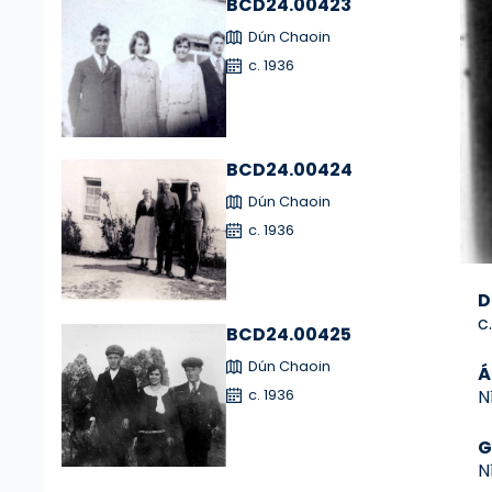
BCD24.00423
Dún Chaoin
c. 1936
BCD24.00424
Dún Chaoin
c. 1936
D
c
BCD24.00425
Dún Chaoin
Á
N
c. 1936
G
N