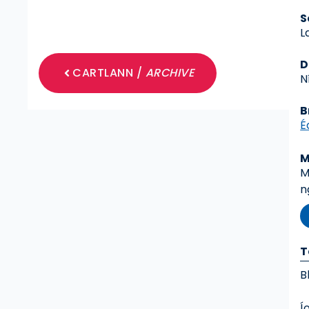
S
L
D
CARTLANN /
ARCHIVE
N
B
É
M
M
n
T
B
Í