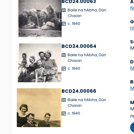
BCD24.00063
Á
N
Baile na hAbha, Dún
Chaoin
G
c. 1940
n
S
BCD24.00064
M
Baile na hAbha, Dún
Chaoin
D
M
c. 1940
B
M
BCD24.00066
Baile na hAbha, Dún
M
Chaoin
M
c. 1940
n