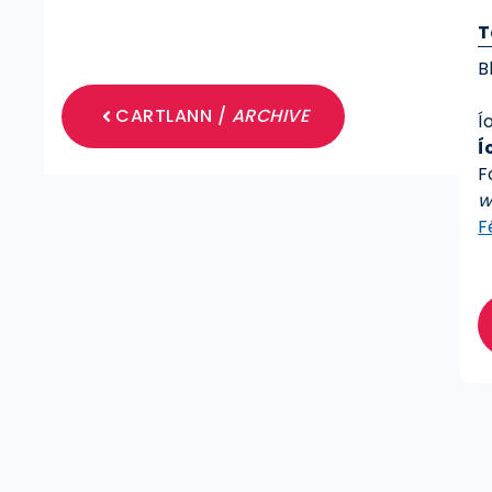
T
B
CARTLANN /
ARCHIVE
Í
Í
F
w
F