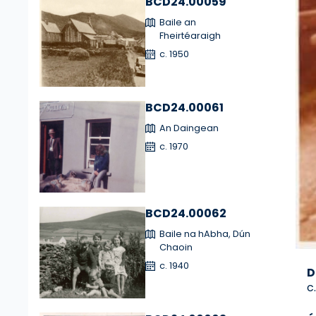
BCD24.00059
Baile an
Fheirtéaraigh
c. 1950
BCD24.00061
An Daingean
c. 1970
BCD24.00062
Baile na hAbha, Dún
Chaoin
c. 1940
D
c