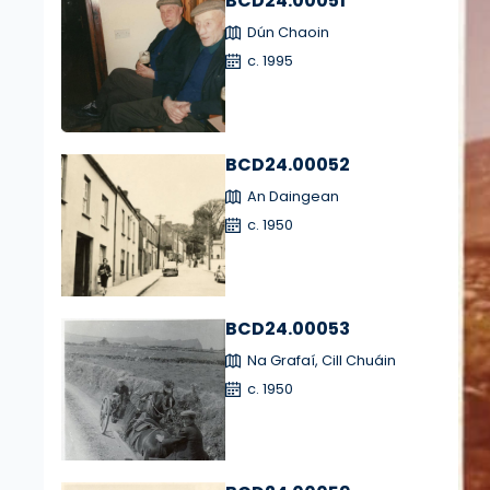
BCD24.00051
Dún Chaoin
c. 1995
BCD24.00052
An Daingean
c. 1950
BCD24.00053
Na Grafaí, Cill Chuáin
c. 1950