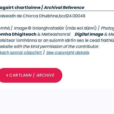
agairt chartlainne
/
Archival Reference
laiseadh de Chorca Dhuibhne,
bcd24.00049
omhá /
Image
© Grianghrafadóir (más eol dúinn) /
Photo
omha Dhigiteach
& Meiteashonraí
Digital Image
& Me
oilsítear íomhánna ar an suíomh idirlín seo le cead flaithi
ebsite with the kind permission of the contributor.
éach sonraí cóipchirt
/
See copyright details,
CARTLANN /
ARCHIVE