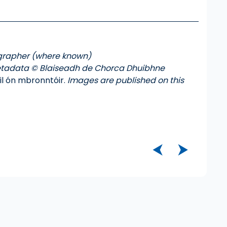
grapher (where known)
tadata © Blaiseadh de Chorca Dhuibhne
úil ón mbronntóir.
Images are published on this
⮜
⮞