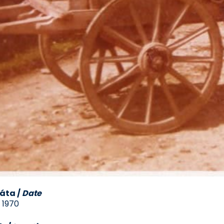
áta
/
Date
. 1970