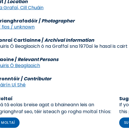
it
/
Location
a Grafaí, Cill Chuáin
rianghrafadóir
/
Photographer
í fios / unknown
onraí Cartlainne
/
Archival Information
uiris Ó Beaglaoich ó na Graffaí sna 1970aí le hasal is cairt
aoine /
Relevant Persons
uiris Ó Beaglaoich
ronntóir /
Contributor
áirín Uí Shé
oltaí
Sug
á tá eolas breise agat a bhaineann leis an
If y
grianghraf seo, téir isteach go rogha moltaí thíos:
this
MOLTAÍ
SU