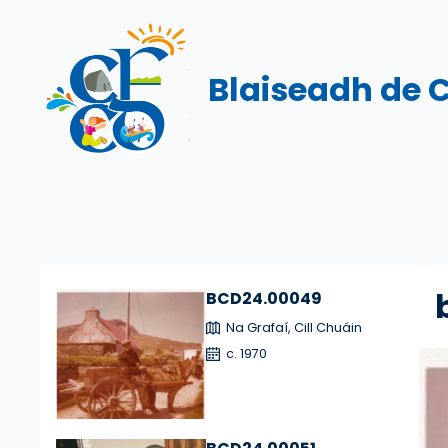
Skip
to
content
Blaiseadh de 
BCD24.00049
Na Grafaí, Cill Chuáin
c. 1970