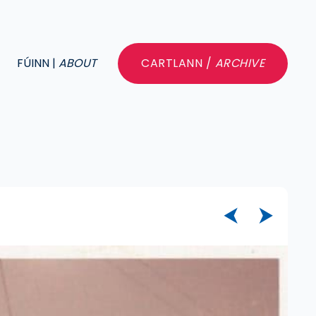
FÚINN |
ABOUT
CARTLANN /
ARCHIVE
⮜
⮞