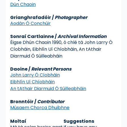
Dún Chaoin
Grianghrafadóir
/
Photographer
Aodán Ó Conchúir
Sonraí Cartlainne
/
Archival Information
Éigse Dhún Chaoin 1990, ó chlé tá John Larry Ó
Cíobháin, Eibhlín Uí Chíobháin, An tAthair
Diarmuid Ó Súilleabháin
Daoine /
Relevant Persons
John Larry Ó Cíobháin
Eibhlín Uí Chíobháin
An tAthair Diarmuid Ó Súilleabháin
Bronntóir /
Contributor
Músaem Chorca Dhuibhne
Moltaí
Suggestions