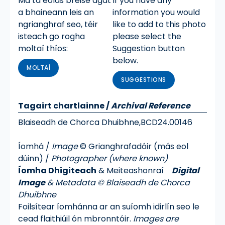
Má tá eolas breise agat
If you have any
a bhaineann leis an
information you would
ngrianghraf seo, téir
like to add to this photo
isteach go rogha
please select the
moltaí thíos:
Suggestion button
below.
MOLTAÍ
SUGGESTIONS
Tagairt chartlainne
/
Archival Reference
Blaiseadh de Chorca Dhuibhne,
BCD24.00146
Íomhá /
Image
© Grianghrafadóir (más eol
dúinn) /
Photographer (where known)
Íomha Dhigiteach
& Meiteashonraí
Digital
Image
& Metadata © Blaiseadh de Chorca
Dhuibhne
Foilsítear íomhánna ar an suíomh idirlín seo le
cead flaithiúil ón mbronntóir.
Images are