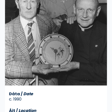
Dáta
/
Date
c. 1990
Áit
/
Location