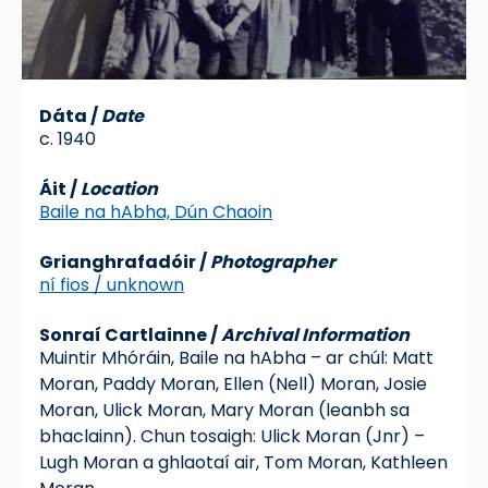
Dáta
/
Date
c. 1940
Áit
/
Location
Baile na hAbha, Dún Chaoin
Grianghrafadóir
/
Photographer
ní fios / unknown
Sonraí Cartlainne
/
Archival Information
Muintir Mhóráin, Baile na hAbha – ar chúl: Matt
Moran, Paddy Moran, Ellen (Nell) Moran, Josie
Moran, Ulick Moran, Mary Moran (leanbh sa
bhaclainn). Chun tosaigh: Ulick Moran (Jnr) –
Lugh Moran a ghlaotaí air, Tom Moran, Kathleen