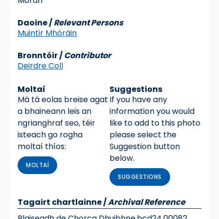
Moran
Daoine /
Relevant Persons
Muintir Mhóráin
Bronntóir /
Contributor
Deirdre Coll
Moltaí
Suggestions
Má tá eolas breise agat
If you have any
a bhaineann leis an
information you would
ngrianghraf seo, téir
like to add to this photo
isteach go rogha
please select the
moltaí thíos:
Suggestion button
below.
MOLTAÍ
SUGGESTIONS
Tagairt chartlainne
/
Archival Reference
Blaiseadh de Chorca Dhuibhne,
bcd24.00082