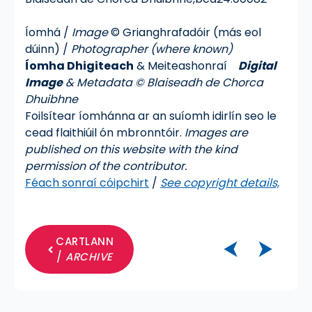
Íomhá /
Image
© Grianghrafadóir (más eol
dúinn) /
Photographer (where known)
Íomha Dhigiteach
& Meiteashonraí
Digital
Image
& Metadata © Blaiseadh de Chorca
Dhuibhne
Foilsítear íomhánna ar an suíomh idirlín seo le
cead flaithiúil ón mbronntóir.
Images are
published on this website with the kind
permission of the contributor.
Féach sonraí cóipchirt
/
See copyright details,
CARTLANN
⮜
⮞
/
ARCHIVE