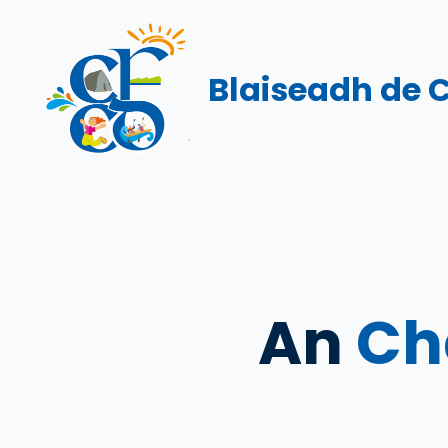
Skip
to
content
Blaiseadh de 
An
Ch