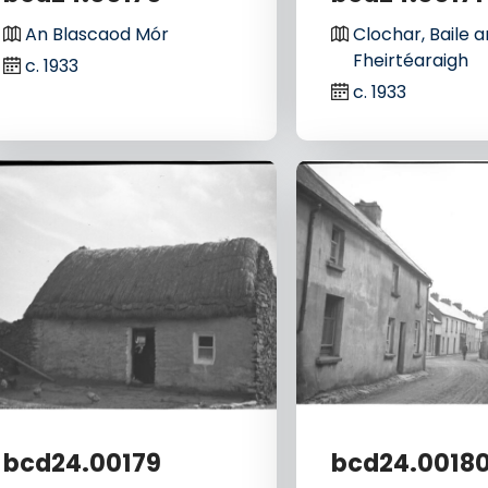
An Blascaod Mór
Clochar, Baile a
Fheirtéaraigh
c. 1933
c. 1933
bcd24.00179
bcd24.0018