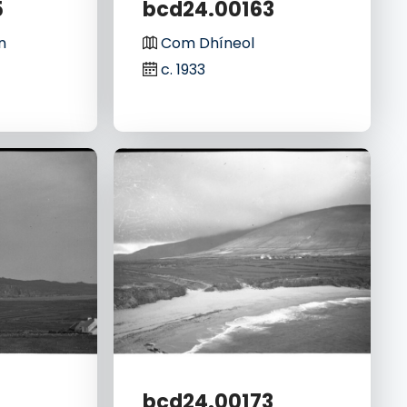
5
bcd24.00163
n
Com Dhíneol
c. 1933
bcd24.00173