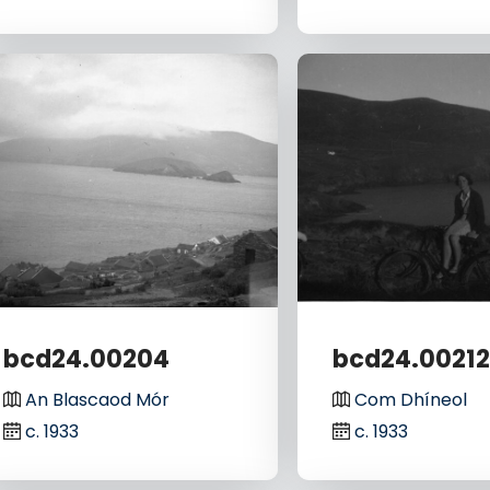
bcd24.00204
bcd24.0021
An Blascaod Mór
Com Dhíneol
c. 1933
c. 1933