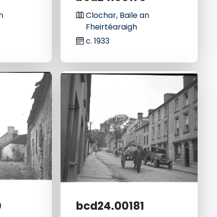
n
Clochar, Baile an
Fheirtéaraigh
c. 1933
0
bcd24.00181