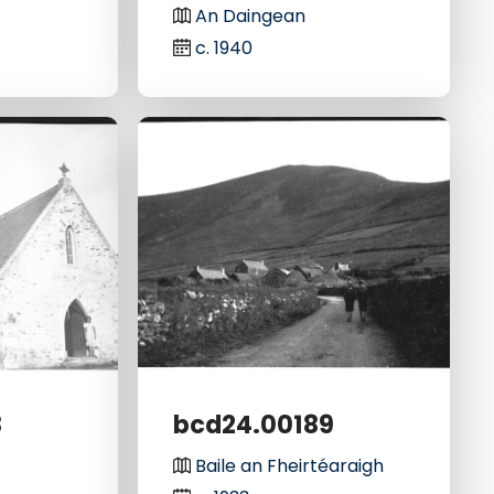
An Daingean
c. 1940
8
bcd24.00189
Baile an Fheirtéaraigh