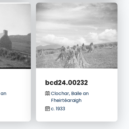
1
bcd24.00232
 an
Clochar, Baile an
Fheirtéaraigh
c. 1933