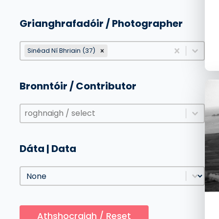
Grianghrafadóir / Photographer
Grianghrafadóir / Photographer
Grianghrafadóir / Photographer
Sinéad Ní Bhriain (37)
Grianghrafadóir / Photographer
Bronntóir / Contributor
Bronntóir / Contributor
Bronntóir / Contributor
Bronntóir / Contributor
Dáta | Data
Dáta | Data
Dáta | Data
Athshocraigh / Reset