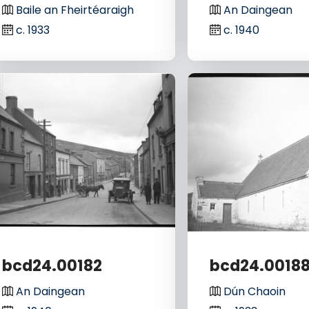
Baile an Fheirtéaraigh
An Daingean
c. 1933
c. 1940
bcd24.00182
bcd24.0018
An Daingean
Dún Chaoin