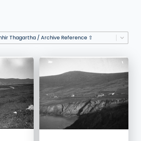
t
t content
rt content
mhir Thagartha / Archive Reference ⇧