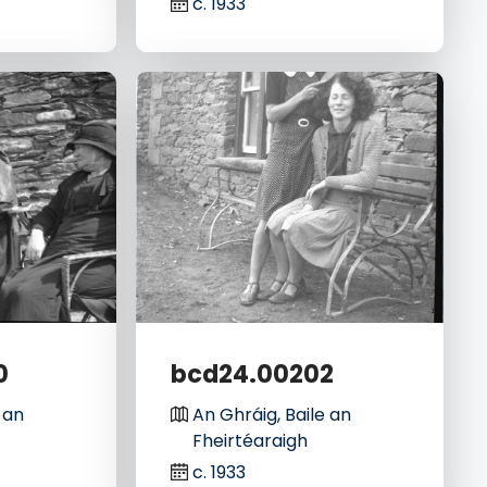
c. 1933
0
bcd24.00202
 an
An Ghráig, Baile an
Fheirtéaraigh
c. 1933