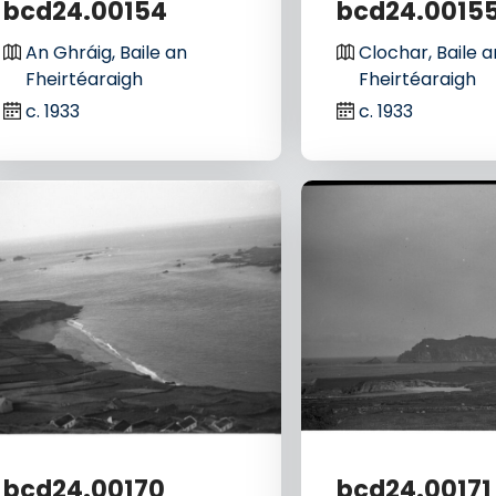
bcd24.00154
bcd24.0015
An Ghráig, Baile an
Clochar, Baile a
Fheirtéaraigh
Fheirtéaraigh
c. 1933
c. 1933
bcd24.00170
bcd24.00171