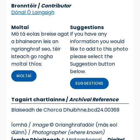
Bronntóir /
Contributor
Dónal Ó Loingsigh
Moltaí
Suggestions
Má tá eolas breise agat
If you have any
a bhaineann leis an
information you would
ngrianghraf seo, téir
like to add to this photo
isteach go rogha
please select the
moltaí thíos:
Suggestion button
below.
MOLTAÍ
SUGGESTIONS
Tagairt chartlainne
/
Archival Reference
Blaiseadh de Chorca Dhuibhne,
bcd24.00369
Íomhá /
Image
© Grianghrafadóir (más eol
dúinn) /
Photographer (where known)
Íomha Dhigiteach
& Meiteashonraí
Digital