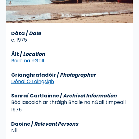
Dáta
/
Date
c. 1975
Áit
/
Location
Baile na nGall
Grianghrafadóir
/
Photographer
Dónal Ó Loingsigh
Sonraí Cartlainne
/
Archival Information
Bád iascaidh ar thráigh Bhaile na nGall timpeall
1975
Daoine /
Relevant Persons
Níl