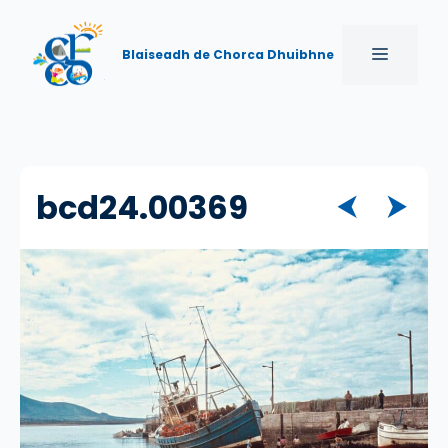
Skip
to
MENU
Blaiseadh de Chorca Dhuibhne
content
bcd24.00369
⮜
⮞