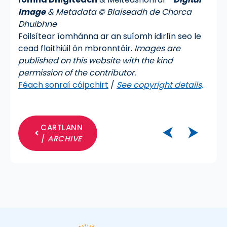
Image
& Metadata © Blaiseadh de Chorca
Dhuibhne
Foilsítear íomhánna ar an suíomh idirlín seo le
cead flaithiúil ón mbronntóir.
Images are
published on this website with the kind
permission of the contributor.
Féach sonraí cóipchirt
/
See copyright details,
CARTLANN
⮜
⮞
/
ARCHIVE