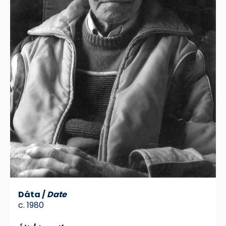
Dáta
/
Date
c. 1980