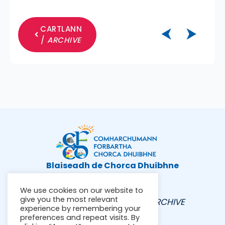
CARTLANN
⮜
⮞
/
ARCHIVE
Blaiseadh de Chorca Dhuibhne
We use cookies on our website to
give you the most relevant
FÚINN |
ABOUT
CARTLANN /
ARCHIVE
experience by remembering your
preferences and repeat visits. By