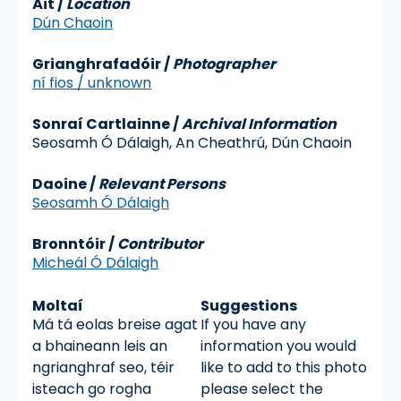
Áit
/
Location
Dún Chaoin
Grianghrafadóir
/
Photographer
ní fios / unknown
Sonraí Cartlainne
/
Archival Information
Seosamh Ó Dálaigh, An Cheathrú, Dún Chaoin
Daoine /
Relevant Persons
Seosamh Ó Dálaigh
Bronntóir /
Contributor
Micheál Ó Dálaigh
Moltaí
Suggestions
Má tá eolas breise agat
If you have any
a bhaineann leis an
information you would
ngrianghraf seo, téir
like to add to this photo
isteach go rogha
please select the